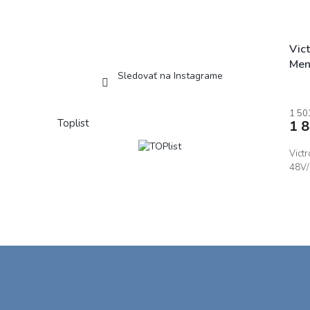
Vict
Men
Sledovať na Instagrame
50
1 50
Toplist
1 
Victr
48V
Z
á
p
ä