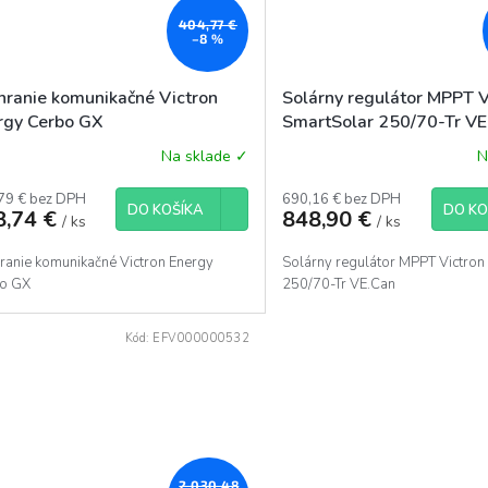
404,77 €
–8 %
hranie komunikačné Victron
Solárny regulátor MPPT V
rgy Cerbo GX
SmartSolar 250/70-Tr VE
Na sklade ✓
N
79 € bez DPH
690,16 € bez DPH
DO KOŠÍKA
DO KO
8,74 €
848,90 €
/ ks
/ ks
ranie komunikačné Victron Energy
Solárny regulátor MPPT Victron
o GX
250/70-Tr VE.Can
Kód:
EFV000000532
2 030,48