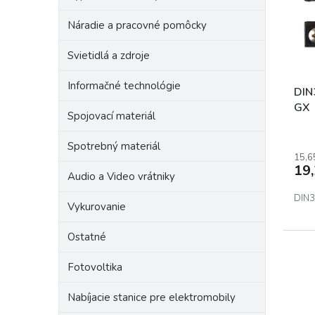
r
p
o
Náradie a pracovné pomôcky
r
d
o
u
Svietidlá a zdroje
d
k
u
t
Informačné technológie
k
o
DIN
t
v
GX
Spojovací materiál
o
v
Spotrebný materiál
15,6
19
Audio a Video vrátniky
DIN3
Vykurovanie
Ostatné
Fotovoltika
Nabíjacie stanice pre elektromobily