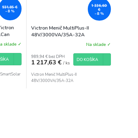
1 336,60
931,85 €
€
–8 %
–8 %
ictron
Victron Menič MultiPlus-II
.Can
48V/3000VA/35A-32A
a sklade ✓
Na sklade ✓
989,94 € bez DPH
ŠÍKA
DO KOŠÍKA
1 217,63 €
/ ks
 SmartSolar
Victron Menič MultiPlus-II
48V/3000VA/35A-32A