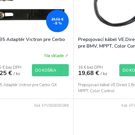
21,13 €
–8 %
35 Adaptér Victron pre Cerbo
Prepojovací kábel VE.Dir
pre BMV, MPPT, Color Con
Na sklade ✓
5 € bez DPH
16 € bez DPH
DO KOŠÍKA
DO KO
,25 €
19,68 €
/ ks
/ ks
5 Adaptér Victron pre Cerbo GX
Prepojovací kábel VE.Direct 1,
MPPT, Color Control
Kód:
EFV000000288
Kód:
EF