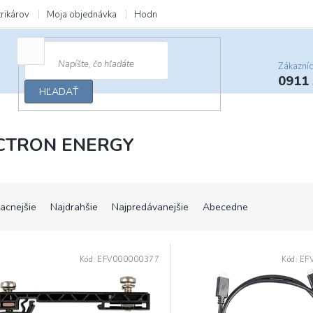
trikárov
Moja objednávka
Hodnotenie obchodu
Zľavy a darčeky
Zákazní
0911
HĽADAŤ
CTRON ENERGY
lacnejšie
Najdrahšie
Najpredávanejšie
Abecedne
Kód:
EFV000000377
Kód:
EF