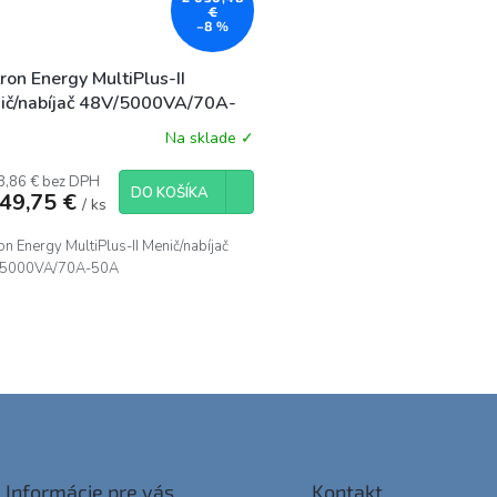
€
–8 %
ron Energy MultiPlus-II
ič/nabíjač 48V/5000VA/70A-
A
Na sklade ✓
3,86 € bez DPH
DO KOŠÍKA
849,75 €
/ ks
on Energy MultiPlus-II Menič/nabíjač
/5000VA/70A-50A
O
v
l
á
d
a
c
i
Informácie pre vás
Kontakt
e