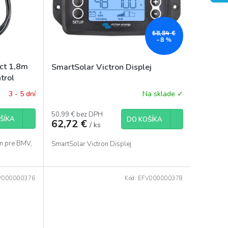
68,84 €
–8 %
ect 1,8m
SmartSolar Victron Displej
trol
3 - 5 dní
Na sklade ✓
50,99 € bez DPH
ŠÍKA
DO KOŠÍKA
62,72 €
/ ks
8m pre BMV,
SmartSolar Victron Displej
V000000376
Kód:
EFV000000378