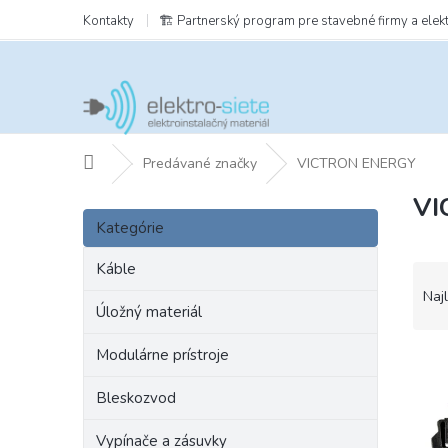
Prejsť
Kontakty
🏗️ Partnerský program pre stavebné firmy a elek
na
obsah
Domov
Predávané značky
VICTRON ENERGY
VI
B
Preskočiť
o
Kategórie
kategórie
č
n
Káble
R
ý
a
Naj
p
Úložný materiál
d
a
e
Modulárne prístroje
n
V
n
e
ý
i
Bleskozvod
l
p
e
i
p
Vypínače a zásuvky
s