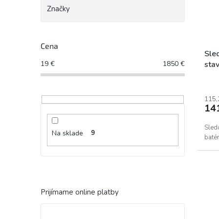
Značky
Cena
Sle
19
€
1850
€
sta
115,
14
Sled
Na sklade
9
baté
Prijímame online platby