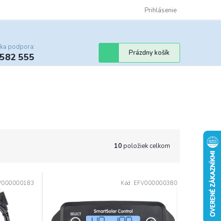
Certifikáty
Cenník dopravy
Obchodné podmienky
Prihlásenie
Sledovanie st
cka podpora:
Nákupný
Prázdny košík
 582 555
košík
10
položiek celkom
V000000183
Kód:
EFV000000380