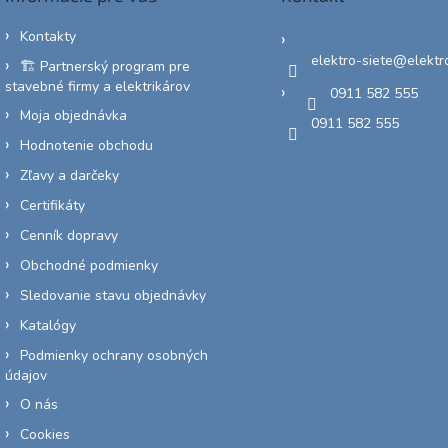
p
r
Kontakty
v
elektro-siete
@
elektr
🏗️ Partnerský program pre
k
stavebné firmy a elektrikárov
y
0911 582 555
v
Moja objednávka
0911 582 555
ý
Hodnotenie obchodu
p
i
Zľavy a darčeky
s
u
Certifikáty
Cenník dopravy
Obchodné podmienky
Sledovanie stavu objednávky
Katalógy
Podmienky ochrany osobných
údajov
O nás
Cookies