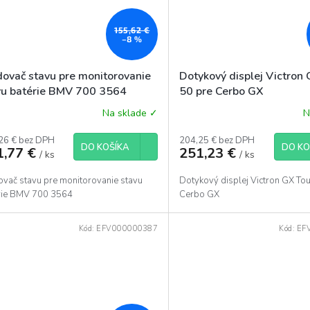
155,62 €
–8 %
dovač stavu pre monitorovanie
Dotykový displej Victron
vu batérie BMV 700 3564
50 pre Cerbo GX
Na sklade ✓
N
26 € bez DPH
204,25 € bez DPH
DO KOŠÍKA
DO KO
1,77 €
251,23 €
/ ks
/ ks
ovač stavu pre monitorovanie stavu
Dotykový displej Victron GX To
rie BMV 700 3564
Cerbo GX
Kód:
EFV000000387
Kód:
EF