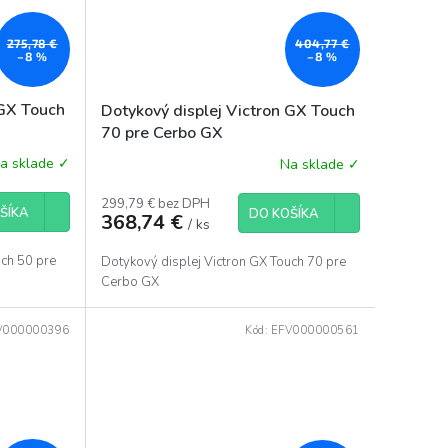
275,78 €
404,77 €
–8 %
–8 %
 GX Touch
Dotykový displej Victron GX Touch
70 pre Cerbo GX
a sklade ✓
Na sklade ✓
299,79 € bez DPH
ŠÍKA
DO KOŠÍKA
368,74 €
/ ks
uch 50 pre
Dotykový displej Victron GX Touch 70 pre
Cerbo GX
V000000396
Kód:
EFV000000561