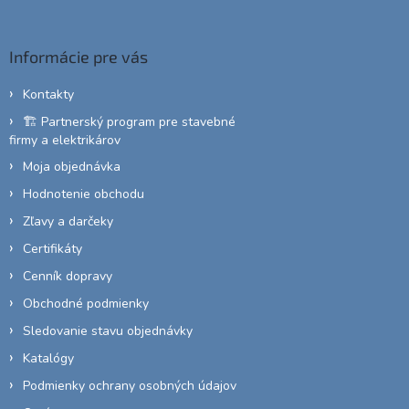
á
p
ä
Informácie pre vás
t
i
Kontakty
e
🏗️ Partnerský program pre stavebné
firmy a elektrikárov
Moja objednávka
Hodnotenie obchodu
Zľavy a darčeky
Certifikáty
Cenník dopravy
Obchodné podmienky
Sledovanie stavu objednávky
Katalógy
Podmienky ochrany osobných údajov