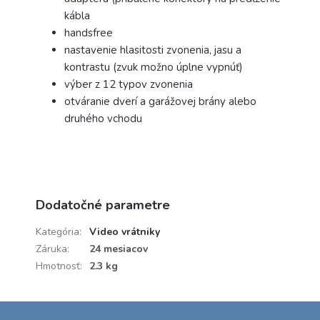
kábla
handsfree
nastavenie hlasitosti zvonenia, jasu a
kontrastu (zvuk možno úplne vypnúť)
výber z 12 typov zvonenia
otváranie dverí a garážovej brány alebo
druhého vchodu
Dodatočné parametre
Kategória
:
Video vrátniky
Záruka
:
24 mesiacov
Hmotnosť
:
2.3 kg
Z