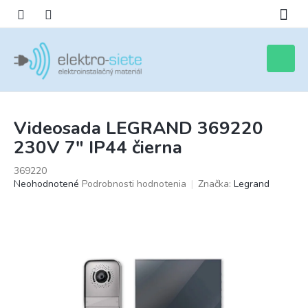
Prejsť
na
obsah
Nákupn
košík
Videosada LEGRAND 369220
230V 7" IP44 čierna
369220
Priemerné
Neohodnotené
Podrobnosti hodnotenia
Značka:
Legrand
hodnotenie
produktu
je
0,0
z
5
hviezdičiek.