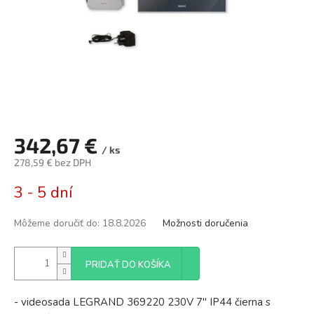
342,67 €
/ ks
278,59 € bez DPH
Jednotková
3 - 5 dní
cena:
Môžeme doručiť do:
18.8.2026
Možnosti doručenia
PRIDAŤ DO KOŠÍKA
- videosada LEGRAND 369220 230V 7" IP44 čierna s