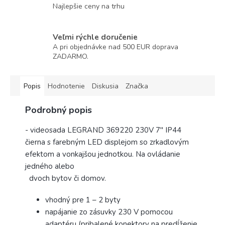
Najlepšie ceny na trhu
Veľmi rýchle doručenie
A pri objednávke nad 500 EUR doprava
ZADARMO.
Popis
Hodnotenie
Diskusia
Značka
Podrobný popis
- videosada LEGRAND 369220 230V 7" IP44
čierna s farebným LED displejom so zrkadlovým
efektom a vonkajšou jednotkou. Na ovládanie
jedného alebo
dvoch bytov či domov.
vhodný pre 1 – 2 byty
napájanie zo zásuvky 230 V pomocou
adaptéru (pribalené konektory na predĺženie