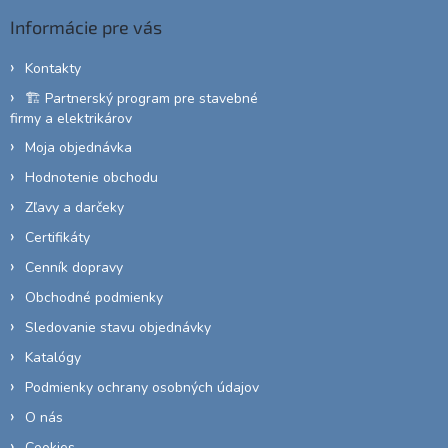
ä
Informácie pre vás
t
i
Kontakty
e
🏗️ Partnerský program pre stavebné
firmy a elektrikárov
Moja objednávka
Hodnotenie obchodu
Zľavy a darčeky
Certifikáty
Cenník dopravy
Obchodné podmienky
Sledovanie stavu objednávky
Katalógy
Podmienky ochrany osobných údajov
O nás
Cookies