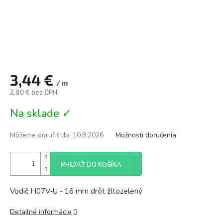
3,44 €
/ m
2,80 € bez DPH
Jednotková
Na sklade ✓
cena:
Môžeme doručiť do:
10.8.2026
Možnosti doručenia
PRIDAŤ DO KOŠÍKA
Vodič H07V-U - 16 mm drôt žltozelený
Detailné informácie