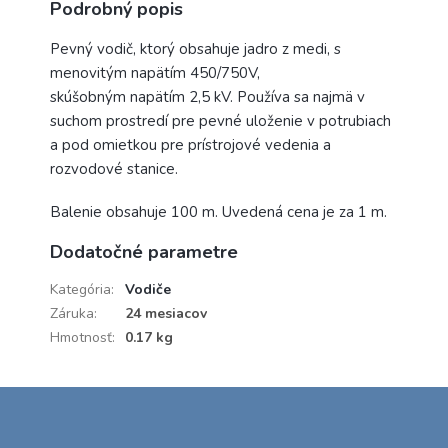
Podrobný popis
Pevný vodič, ktorý obsahuje jadro z medi, s
menovitým napätím 450/750V,
skúšobným napätím 2,5 kV. Používa sa najmä v
suchom prostredí pre pevné uloženie v potrubiach
a pod omietkou pre prístrojové vedenia a
rozvodové stanice.
Balenie obsahuje 100 m. Uvedená cena je za 1 m.
Dodatočné parametre
Kategória
:
Vodiče
Záruka
:
24 mesiacov
Hmotnosť
:
0.17 kg
Z
á
p