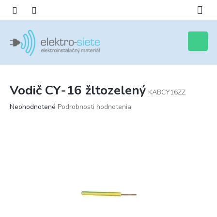
Prejsť
na
obsah
Nákupn
košík
Vodič CY-16 žltozelený
KABCY16ZZ
Priemerné
Neohodnotené
Podrobnosti hodnotenia
hodnotenie
produktu
je
0,0
z
5
hviezdičiek.