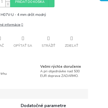
PRIDAŤ DO KOŠÍKA
 H07V-U - 4 mm drôt modrý
lné informácie
AČ
OPÝTAŤ SA
STRÁŽIŤ
ZDIEĽAŤ
Veľmi rýchle doručenie
A pri objednávke nad 500
 trhu
EUR doprava ZADARMO.
Dodatočné parametre