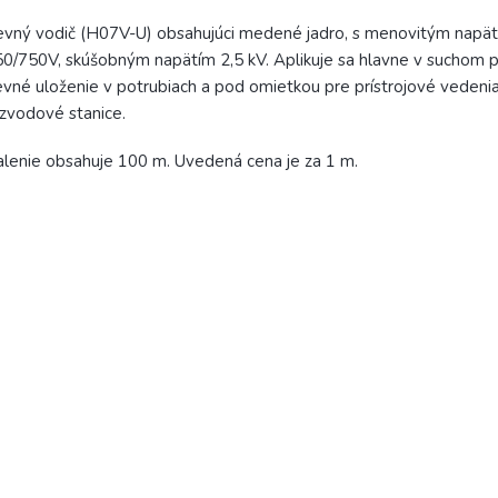
vný vodič (H07V-U) obsahujúci medené jadro, s menovitým napä
0/750V, skúšobným napätím 2,5 kV. Aplikuje sa hlavne v suchom p
vné uloženie v potrubiach a pod omietkou pre prístrojové vedenia
zvodové stanice.
lenie obsahuje 100 m. Uvedená cena je za 1 m.