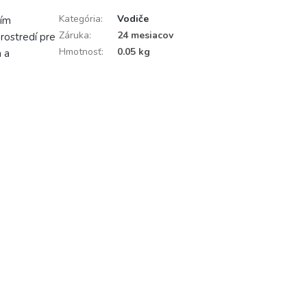
Kategória
:
Vodiče
tím
Záruka
:
24 mesiacov
rostredí pre
Hmotnosť
:
0.05 kg
 a