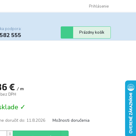
Certifikáty
Cenník dopravy
Obchodné podmienky
Prihlásenie
Sledovanie st
cka podpora:
Nákupný
Prázdny košík
 582 555
košík
86 €
/ m
€ bez DPH
tková
sklade ✓
e doručiť do:
11.8.2026
Možnosti doručenia