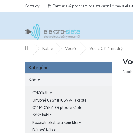
Prejsť
Kontakty
🏗️ Partnerský program pre stavebné firmy a elek
na
obsah
Domov
Káble
Vodiče
Vodič CY-4 modrý
Vo
B
Preskočiť
o
Kategórie
kategórie
Prie
Neoh
č
hodn
n
Káble
prod
ý
je
p
CYKY káble
0,0
a
z
Ohybné CYSY (H05VV-F) káble
5
n
CYYP (CYKYLO) ploché káble
hviezd
e
AYKY káble
l
Koaxiálne káble a konektory
Dátové Káble