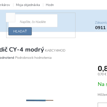
trikárov
Moja objednávka
Hodnotenie obchodu
Zľavy a darčeky
Zákazní
0911
HĽADAŤ
dič CY-4 modrý
KABCY4MOD
merné
odnotené
Podrobnosti hodnotenia
otenie
0,
uktu
0,70 
Jedno
Na 
cena:
ičiek.
Môžem