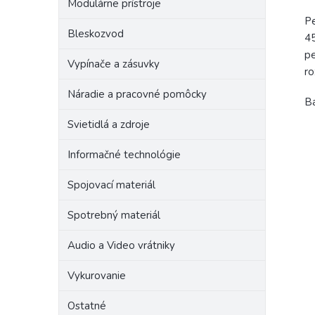
Modulárne prístroje
Pe
Bleskozvod
45
pe
Vypínače a zásuvky
ro
Náradie a pracovné pomôcky
Ba
Svietidlá a zdroje
Informačné technológie
Spojovací materiál
Spotrebný materiál
Audio a Video vrátniky
Vykurovanie
Ostatné