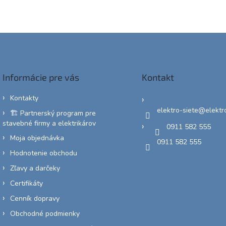
Informácie pre vás
Kontakt
Kontakty
elektro-siete
@
elektr
🏗️ Partnerský program pre
stavebné firmy a elektrikárov
0911 582 555
Moja objednávka
0911 582 555
Hodnotenie obchodu
Zľavy a darčeky
Certifikáty
Cenník dopravy
Obchodné podmienky