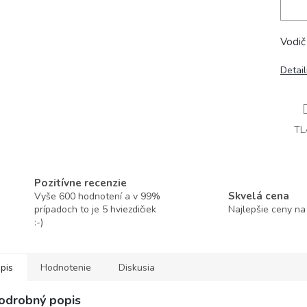
Vodič
Detai
TL
Pozitívne recenzie
Skvelá cena
Vyše 600 hodnotení a v 99%
prípadoch to je 5 hviezdičiek
Najlepšie ceny na
:-)
pis
Hodnotenie
Diskusia
odrobný popis