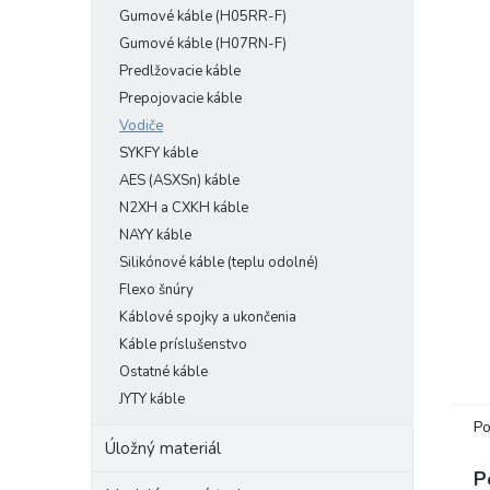
Gumové káble (H05RR-F)
Gumové káble (H07RN-F)
Predlžovacie káble
Prepojovacie káble
Vodiče
SYKFY káble
AES (ASXSn) káble
N2XH a CXKH káble
NAYY káble
Silikónové káble (teplu odolné)
Flexo šnúry
Káblové spojky a ukončenia
Káble príslušenstvo
Ostatné káble
JYTY káble
Po
Úložný materiál
P