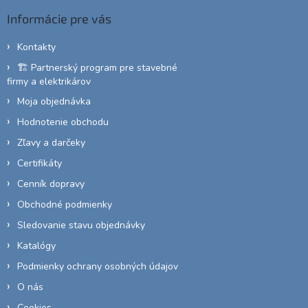
ä
Informácie pre vás
t
i
Kontakty
e
🏗️ Partnerský program pre stavebné
firmy a elektrikárov
Moja objednávka
Hodnotenie obchodu
Zľavy a darčeky
Certifikáty
Cenník dopravy
Obchodné podmienky
Sledovanie stavu objednávky
Katalógy
Podmienky ochrany osobných údajov
O nás
Cookies