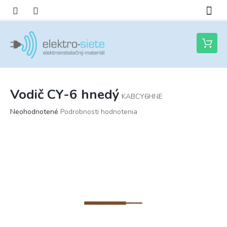
Prejsť
na
obsah
Nákupn
košík
Vodič CY-6 hnedý
KABCY6HNE
Priemerné
Neohodnotené
Podrobnosti hodnotenia
hodnotenie
produktu
je
0,0
z
5
hviezdičiek.