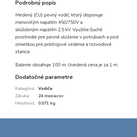
Podrobný popis
Medený (CU) pevný vodič, ktorý disponuje
menovitým napätím 450/750V a
skúšobným napätím 2,5 kV. Využitie:Suché
prostredie pre pevné uloženie v potrubiach a pod
omietkou pre prístrojové vedenia a rozvodové
stanice.
Balenie obsahuje 100 m. Uvedená cena je za 1 m.
Dodatočné parametre
Kategória
:
Vodiče
Záruka
:
24 mesiacov
Hmotnosť
:
0.071 kg
Z
á
p