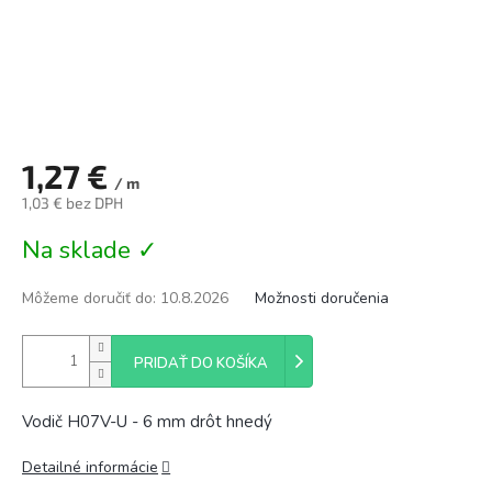
1,27 €
/ m
1,03 € bez DPH
Jednotková
Na sklade ✓
cena:
Môžeme doručiť do:
10.8.2026
Možnosti doručenia
PRIDAŤ DO KOŠÍKA
Vodič H07V-U - 6 mm drôt hnedý
Detailné informácie