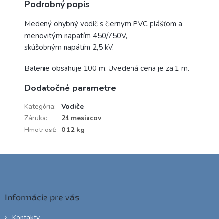
Podrobný popis
Medený ohybný vodič s čiernym PVC plášťom a
menovitým napätím 450/750V,
skúšobným napätím 2,5 kV.
Balenie obsahuje 100 m. Uvedená cena je za 1 m.
Dodatočné parametre
Kategória
:
Vodiče
Záruka
:
24 mesiacov
Hmotnosť
:
0.12 kg
Z
á
p
ä
Informácie pre vás
t
i
Kontakty