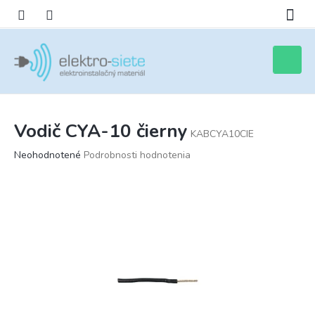
Prejsť
na
obsah
Nákupn
košík
Vodič CYA-10 čierny
KABCYA10CIE
Priemerné
Neohodnotené
Podrobnosti hodnotenia
hodnotenie
produktu
je
0,0
z
5
hviezdičiek.