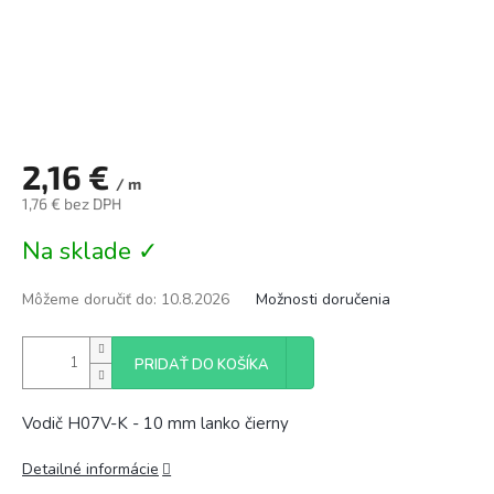
2,16 €
/ m
1,76 € bez DPH
Jednotková
Na sklade ✓
cena:
Môžeme doručiť do:
10.8.2026
Možnosti doručenia
PRIDAŤ DO KOŠÍKA
Vodič H07V-K - 10 mm lanko čierny
Detailné informácie