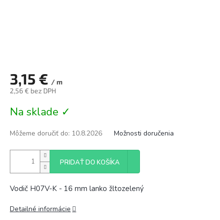
3,15 €
/ m
2,56 € bez DPH
Jednotková
Na sklade ✓
cena:
Môžeme doručiť do:
10.8.2026
Možnosti doručenia
PRIDAŤ DO KOŠÍKA
Vodič H07V-K - 16 mm lanko žltozelený
Detailné informácie