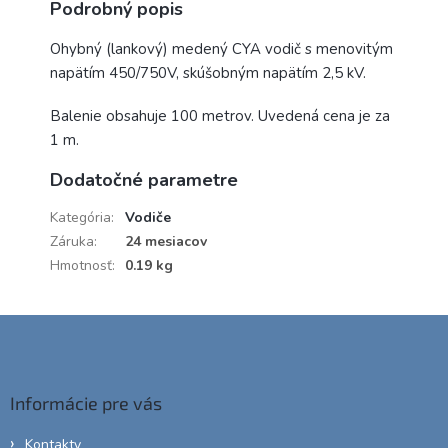
Podrobný popis
Ohybný (lankový) medený CYA vodič s menovitým
napätím 450/750V, skúšobným napätím 2,5 kV.
Balenie obsahuje 100 metrov. Uvedená cena je za
1 m.
Dodatočné parametre
Kategória
:
Vodiče
Záruka
:
24 mesiacov
Hmotnosť
:
0.19 kg
Z
á
p
ä
Informácie pre vás
t
i
Kontakty