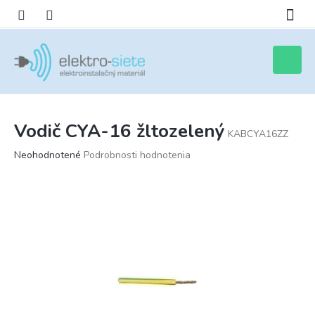
Prejsť
na
obsah
Nákupn
košík
Vodič CYA-16 žltozelený
KABCYA16ZZ
Priemerné
Neohodnotené
Podrobnosti hodnotenia
hodnotenie
produktu
je
0,0
z
5
hviezdičiek.