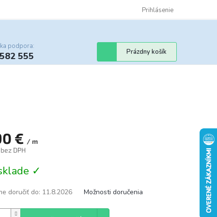
Certifikáty
Cenník dopravy
Obchodné podmienky
Prihlásenie
Sledovanie st
cka podpora:
Nákupný
Prázdny košík
 582 555
košík
90 €
/ m
€ bez DPH
tková
sklade ✓
e doručiť do:
11.8.2026
Možnosti doručenia