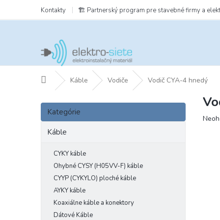
Prejsť
Kontakty
🏗️ Partnerský program pre stavebné firmy a elek
na
obsah
Domov
Káble
Vodiče
Vodič CYA-4 hnedý
Vo
B
Preskočiť
o
Kategórie
kategórie
Prie
Neoh
č
hodn
n
Káble
prod
ý
je
p
CYKY káble
0,0
a
z
Ohybné CYSY (H05VV-F) káble
5
n
CYYP (CYKYLO) ploché káble
hviezd
e
AYKY káble
l
Koaxiálne káble a konektory
Dátové Káble