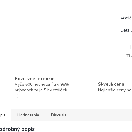
Vodič
Detai
TL
Pozitívne recenzie
Skvelá cena
Vyše 600 hodnotení a v 99%
prípadoch to je 5 hviezdičiek
Najlepšie ceny na
:-)
pis
Hodnotenie
Diskusia
odrobný popis