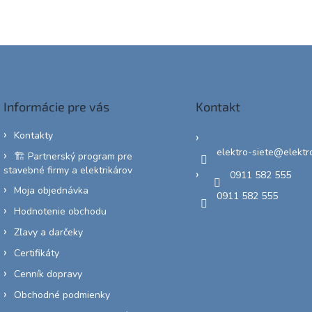
Informácie pre vás
Kontakt
Kontakty
elektro-siete
@
elektr
🏗️ Partnerský program pre
stavebné firmy a elektrikárov
0911 582 555
Moja objednávka
0911 582 555
Hodnotenie obchodu
Zľavy a darčeky
Certifikáty
Cenník dopravy
Obchodné podmienky