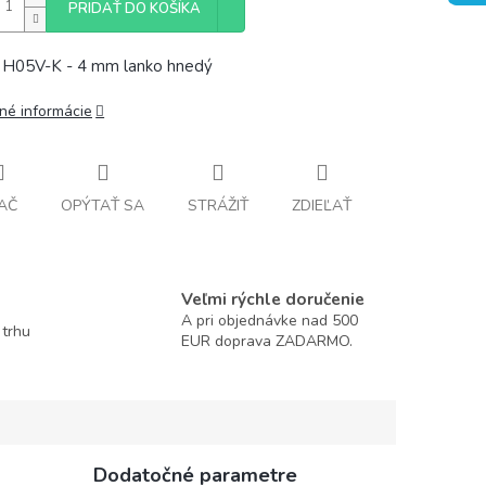
PRIDAŤ DO KOŠÍKA
 H05V-K - 4 mm lanko hnedý
lné informácie
AČ
OPÝTAŤ SA
STRÁŽIŤ
ZDIEĽAŤ
Veľmi rýchle doručenie
A pri objednávke nad 500
 trhu
EUR doprava ZADARMO.
Dodatočné parametre