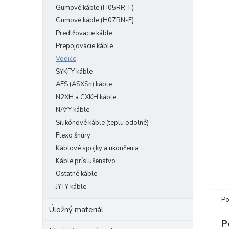
Gumové káble (H05RR-F)
Gumové káble (H07RN-F)
Predlžovacie káble
Prepojovacie káble
Vodiče
SYKFY káble
AES (ASXSn) káble
N2XH a CXKH káble
NAYY káble
Silikónové káble (teplu odolné)
Flexo šnúry
Káblové spojky a ukončenia
Káble príslušenstvo
Ostatné káble
JYTY káble
Po
Úložný materiál
P