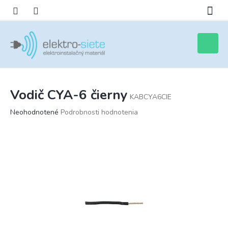
Prejsť
na
obsah
Nákupn
košík
Vodič CYA-6 čierny
KABCYA6CIE
Priemerné
Neohodnotené
Podrobnosti hodnotenia
hodnotenie
produktu
je
0,0
z
5
hviezdičiek.