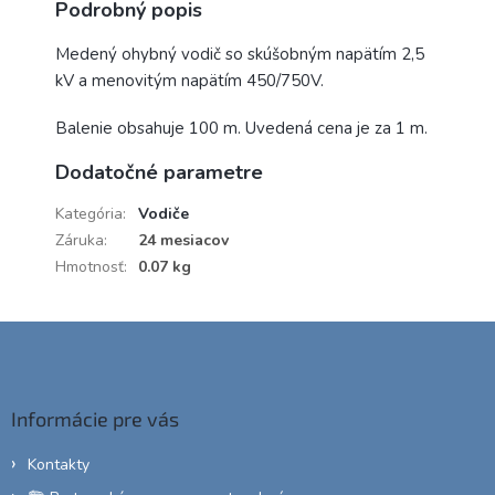
Podrobný popis
Medený ohybný vodič so skúšobným napätím 2,5
kV a menovitým napätím 450/750V.
Balenie obsahuje 100 m. Uvedená cena je za 1 m.
Dodatočné parametre
Kategória
:
Vodiče
Záruka
:
24 mesiacov
Hmotnosť
:
0.07 kg
Z
á
p
ä
Informácie pre vás
t
i
Kontakty
e