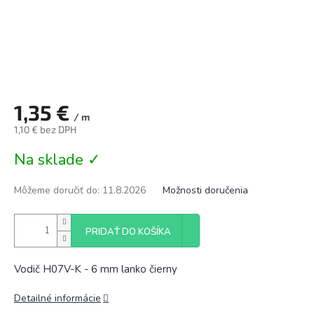
1,35 €
/ m
1,10 € bez DPH
Jednotková
Na sklade ✓
cena:
Môžeme doručiť do:
11.8.2026
Možnosti doručenia
PRIDAŤ DO KOŠÍKA
Vodič H07V-K - 6 mm lanko čierny
Detailné informácie