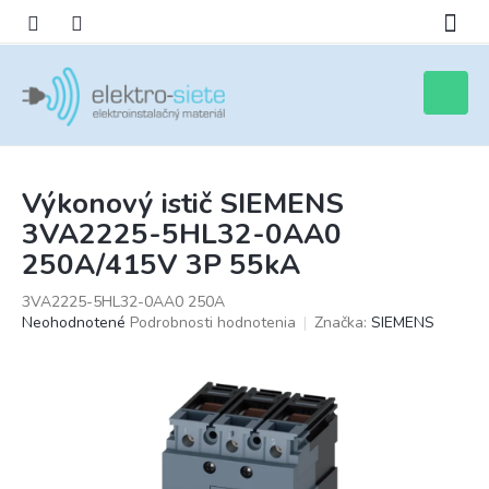
Prejsť
na
obsah
Nákupn
košík
Výkonový istič SIEMENS
3VA2225-5HL32-0AA0
250A/415V 3P 55kA
3VA2225-5HL32-0AA0 250A
Priemerné
Neohodnotené
Podrobnosti hodnotenia
Značka:
SIEMENS
hodnotenie
produktu
je
0,0
z
5
hviezdičiek.