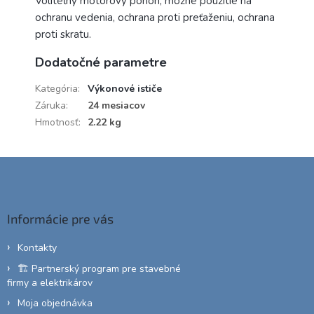
Voliteľný motorový pohon, možné použitie na
ochranu vedenia, ochrana proti preťaženiu, ochrana
proti skratu.
Dodatočné parametre
Kategória
:
Výkonové ističe
Záruka
:
24 mesiacov
Hmotnosť
:
2.22 kg
Z
á
p
ä
Informácie pre vás
t
i
Kontakty
e
🏗️ Partnerský program pre stavebné
firmy a elektrikárov
Moja objednávka