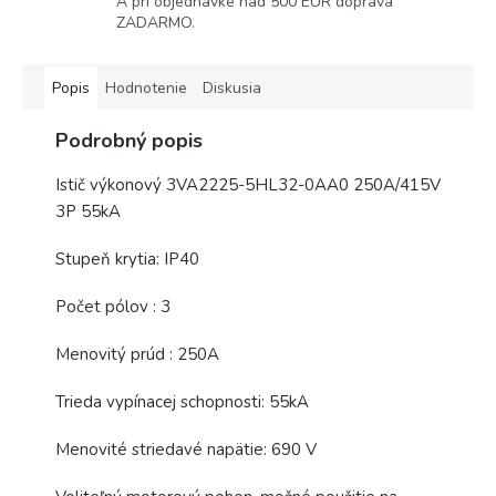
A pri objednávke nad 500 EUR doprava
ZADARMO.
Popis
Hodnotenie
Diskusia
Podrobný popis
Istič výkonový 3VA2225-5HL32-0AA0 250A/415V
3P 55kA
Stupeň krytia: IP40
Počet pólov : 3
Menovitý prúd : 250A
Trieda vypínacej schopnosti: 55kA
Menovité striedavé napätie: 690 V