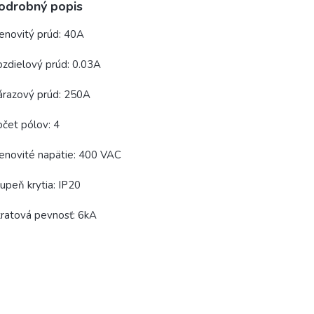
odrobný popis
novitý prúd: 40A
zdielový prúd: 0.03A
árazový prúd: 250A
čet pólov: 4
enovité napätie: 400 VAC
upeň krytia: IP20
ratová pevnosť: 6kA