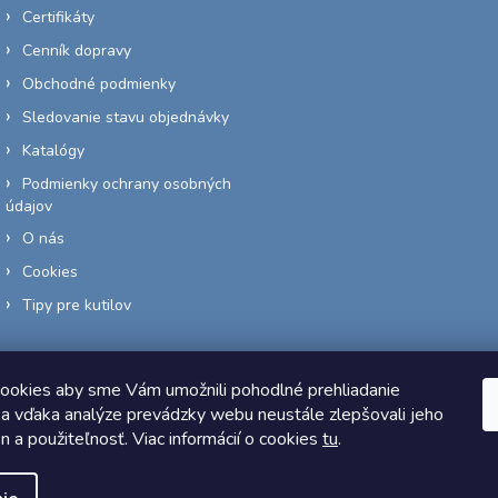
Certifikáty
Cenník dopravy
Obchodné podmienky
Sledovanie stavu objednávky
Katalógy
Podmienky ochrany osobných
údajov
O nás
Cookies
Tipy pre kutilov
ookies aby sme Vám umožnili pohodlné prehliadanie
a vďaka analýze prevádzky webu neustále zlepšovali jeho
Copyright 2026
Elektro-siete.sk
. Všetky práva vyhradené.
on a použiteľnosť. Viac informácií o cookies
tu
.
Vytvoril Shoptet