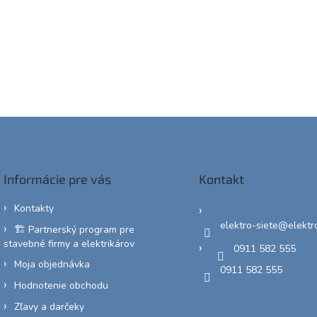
Informácie pre vás
Kontakt
Kontakty
elektro-siete
@
elektr
🏗️ Partnerský program pre
stavebné firmy a elektrikárov
0911 582 555
Moja objednávka
0911 582 555
Hodnotenie obchodu
Zľavy a darčeky