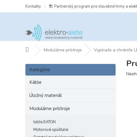
Prejsť
Kontakty
🏗️ Partnerský program pre stavebné firmy a elek
na
obsah
Domov
Modulárne prístroje
Vypínače a chrániče
Pr
B
Preskočiť
o
Kategórie
kategórie
Prie
Neoh
č
hodn
n
Káble
prod
ý
je
p
Úložný materiál
0,0
a
z
Modulárne prístroje
5
n
hviezd
e
l
Ističe EATON
Motorové spúšťače