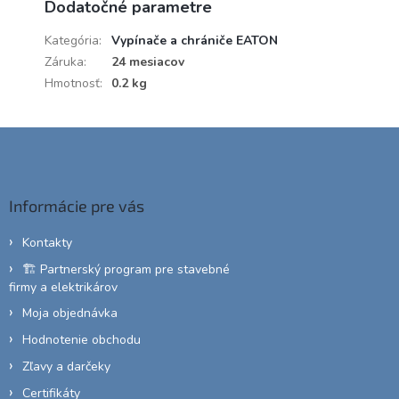
Dodatočné parametre
Kategória
:
Vypínače a chrániče EATON
Záruka
:
24 mesiacov
Hmotnosť
:
0.2 kg
Z
á
p
ä
Informácie pre vás
t
i
Kontakty
e
🏗️ Partnerský program pre stavebné
firmy a elektrikárov
Moja objednávka
Hodnotenie obchodu
Zľavy a darčeky
Certifikáty