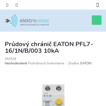
Prejsť
na
obsah
Nákupn
košík
Prúdový chránič EATON PFL7-
16/1N/B/003 10kA
263534
Priemerné
Neohodnotené
Podrobnosti hodnotenia
Značka:
EATON
hodnotenie
produktu
je
0,0
z
5
hviezdičiek.