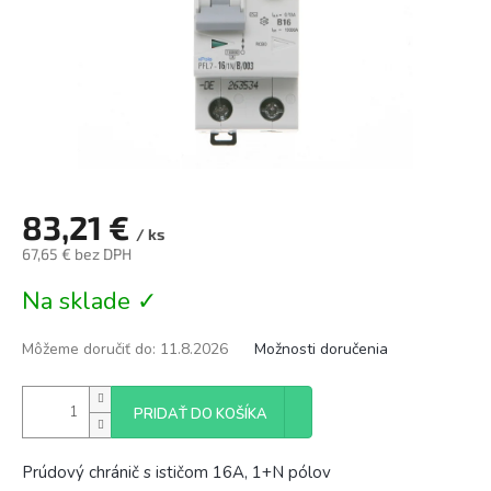
83,21 €
/ ks
67,65 € bez DPH
Jednotková
Na sklade ✓
cena:
Môžeme doručiť do:
11.8.2026
Možnosti doručenia
PRIDAŤ DO KOŠÍKA
Prúdový chránič s ističom 16A, 1+N pólov