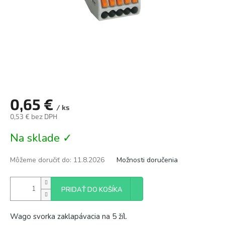
0,65 €
/ ks
0,53 € bez DPH
Jednotková
Na sklade ✓
cena:
Môžeme doručiť do:
11.8.2026
Možnosti doručenia
PRIDAŤ DO KOŠÍKA
Wago svorka zaklapávacia na 5 žíl.