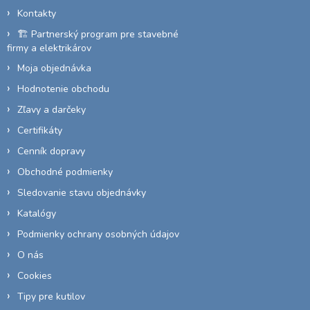
i
Kontakty
e
🏗️ Partnerský program pre stavebné
firmy a elektrikárov
Moja objednávka
Hodnotenie obchodu
Zľavy a darčeky
Certifikáty
Cenník dopravy
Obchodné podmienky
Sledovanie stavu objednávky
Katalógy
Podmienky ochrany osobných údajov
O nás
Cookies
Tipy pre kutilov