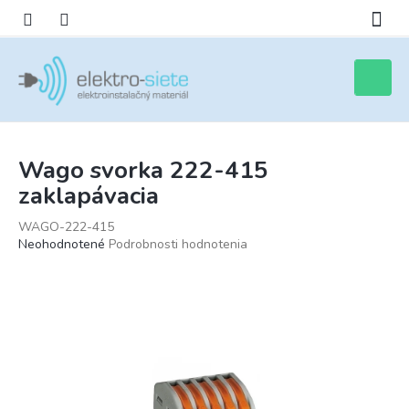
Prejsť
na
obsah
Nákupn
košík
Wago svorka 222-415
zaklapávacia
WAGO-222-415
Priemerné
Neohodnotené
Podrobnosti hodnotenia
hodnotenie
produktu
je
0,0
z
5
hviezdičiek.