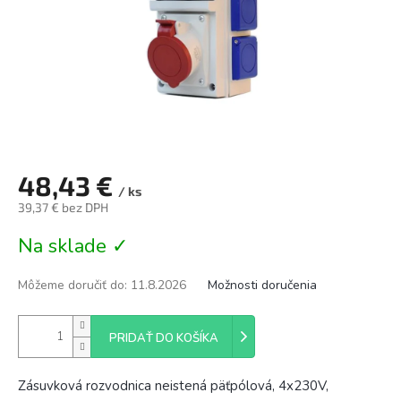
48,43 €
/ ks
39,37 € bez DPH
Jednotková
Na sklade ✓
cena:
Môžeme doručiť do:
11.8.2026
Možnosti doručenia
PRIDAŤ DO KOŠÍKA
Zásuvková rozvodnica neistená päťpólová, 4x230V,