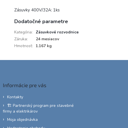
Zásuvky 400V/32A: 1ks
Dodatočné parametre
Kategória
:
Zásuvkové rozvodnice
Záruka
:
24 mesiacov
Hmotnosť
:
1.167 kg
Z
á
p
ä
Informácie pre vás
t
i
Kontakty
e
🏗️ Partnerský program pre stavebné
firmy a elektrikárov
Moja objednávka