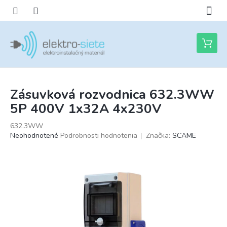
Prejsť
na
obsah
Nákupn
košík
Zásuvková rozvodnica 632.3WW
5P 400V 1x32A 4x230V
632.3WW
Priemerné
Neohodnotené
Podrobnosti hodnotenia
Značka:
SCAME
hodnotenie
produktu
je
0,0
z
5
hviezdičiek.