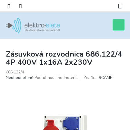
Prejsť
na
obsah
Nákupn
košík
Zásuvková rozvodnica 686.122/4
4P 400V 1x16A 2x230V
686.122/4
Priemerné
Neohodnotené
Podrobnosti hodnotenia
Značka:
SCAME
hodnotenie
produktu
je
0,0
z
5
hviezdičiek.