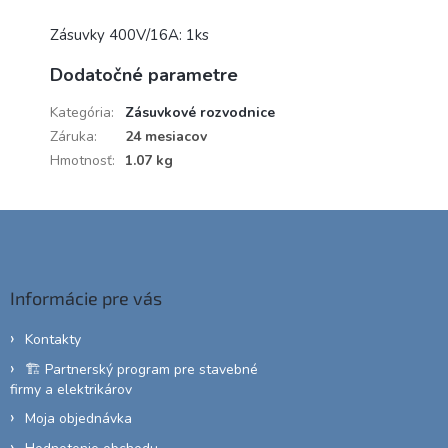
Zásuvky 400V/16A: 1ks
Dodatočné parametre
Kategória
:
Zásuvkové rozvodnice
Záruka
:
24 mesiacov
Hmotnosť
:
1.07 kg
Z
á
p
ä
Informácie pre vás
t
i
Kontakty
e
🏗️ Partnerský program pre stavebné
firmy a elektrikárov
Moja objednávka