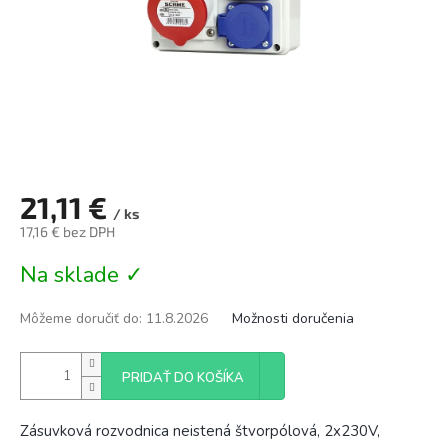
21,11 €
/ ks
17,16 € bez DPH
Jednotková
Na sklade ✓
cena:
Môžeme doručiť do:
11.8.2026
Možnosti doručenia
PRIDAŤ DO KOŠÍKA
Zásuvková rozvodnica neistená štvorpólová, 2x230V,