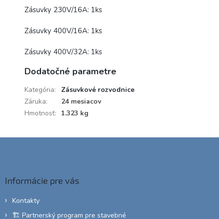
Zásuvky 230V/16A: 1ks
Zásuvky 400V/16A: 1ks
Zásuvky 400V/32A: 1ks
Dodatočné parametre
Kategória
:
Zásuvkové rozvodnice
Záruka
:
24 mesiacov
Hmotnosť
:
1.323 kg
Z
á
p
ä
Informácie pre vás
t
i
Kontakty
e
🏗️ Partnerský program pre stavebné