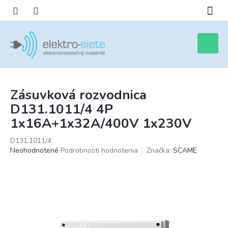
Prejsť
na
obsah
Nákupn
košík
Zásuvková rozvodnica
D131.1011/4 4P
1x16A+1x32A/400V 1x230V
D131.1011/4
Priemerné
Neohodnotené
Podrobnosti hodnotenia
Značka:
SCAME
hodnotenie
produktu
je
0,0
z
5
hviezdičiek.