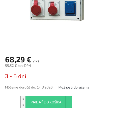
68,29 €
/ ks
55,52 € bez DPH
Jednotková
3 - 5 dní
cena:
Môžeme doručiť do:
14.8.2026
Možnosti doručenia
PRIDAŤ DO KOŠÍKA