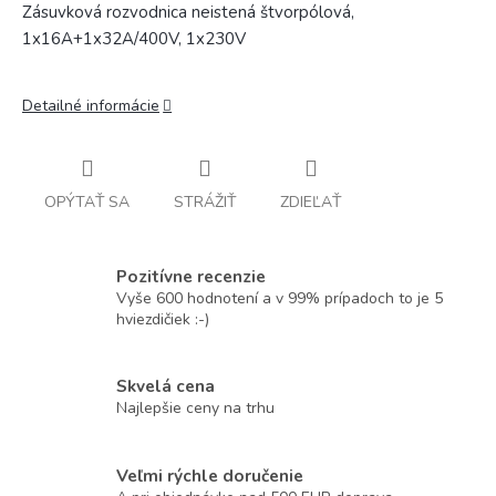
Zásuvková rozvodnica neistená štvorpólová,
1x16A+1x32A/400V, 1x230V
Detailné informácie
OPÝTAŤ SA
STRÁŽIŤ
ZDIEĽAŤ
Pozitívne recenzie
Vyše 600 hodnotení a v 99% prípadoch to je 5
hviezdičiek :-)
Skvelá cena
Najlepšie ceny na trhu
Veľmi rýchle doručenie