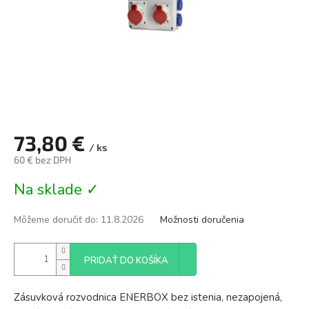
73,80 €
/ ks
60 € bez DPH
Jednotková
Na sklade ✓
cena:
Môžeme doručiť do:
11.8.2026
Možnosti doručenia
PRIDAŤ DO KOŠÍKA
Zásuvková rozvodnica ENERBOX bez istenia, nezapojená,