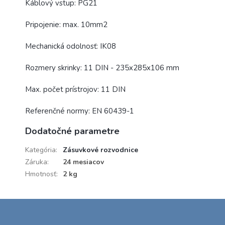
Káblový vstup: PG21
Pripojenie: max. 10mm2
Mechanická odolnosť: IK08
Rozmery skrinky: 11 DIN - 235x285x106 mm
Max. počet prístrojov: 11 DIN
Referenčné normy: EN 60439-1
Dodatočné parametre
Kategória
:
Zásuvkové rozvodnice
Záruka
:
24 mesiacov
Hmotnosť
:
2 kg
Z
á