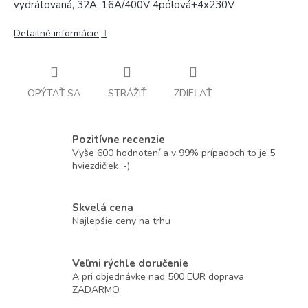
vydrátovaná, 32A, 16A/400V 4pólová+4x230V
Detailné informácie
OPÝTAŤ SA
STRÁŽIŤ
ZDIEĽAŤ
Pozitívne recenzie
Vyše 600 hodnotení a v 99% prípadoch to je 5
hviezdičiek :-)
Skvelá cena
Najlepšie ceny na trhu
Veľmi rýchle doručenie
A pri objednávke nad 500 EUR doprava
ZADARMO.