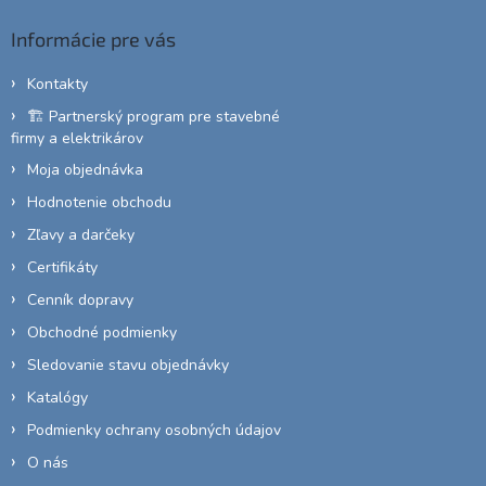
p
ä
Informácie pre vás
t
i
Kontakty
e
🏗️ Partnerský program pre stavebné
firmy a elektrikárov
Moja objednávka
Hodnotenie obchodu
Zľavy a darčeky
Certifikáty
Cenník dopravy
Obchodné podmienky
Sledovanie stavu objednávky
Katalógy
Podmienky ochrany osobných údajov
O nás