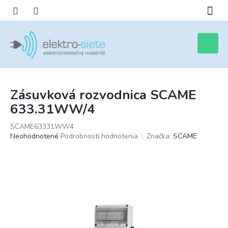
Prejsť
na
obsah
Nákupn
košík
Zásuvková rozvodnica SCAME
633.31WW/4
SCAME63331WW4
Priemerné
Neohodnotené
Podrobnosti hodnotenia
Značka:
SCAME
hodnotenie
produktu
je
0,0
z
5
hviezdičiek.