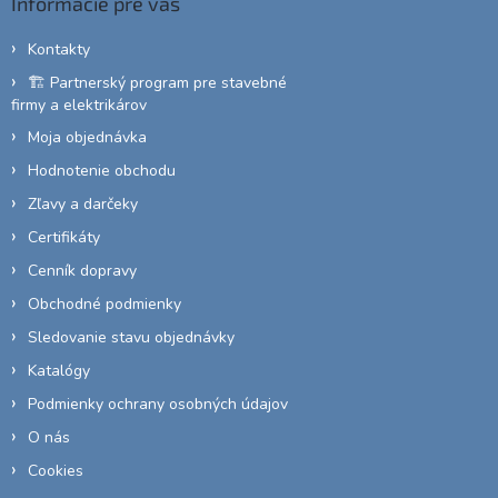
Informácie pre vás
t
i
Kontakty
e
🏗️ Partnerský program pre stavebné
firmy a elektrikárov
Moja objednávka
Hodnotenie obchodu
Zľavy a darčeky
Certifikáty
Cenník dopravy
Obchodné podmienky
Sledovanie stavu objednávky
Katalógy
Podmienky ochrany osobných údajov
O nás
Cookies