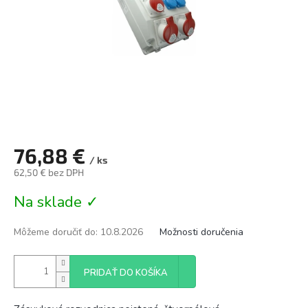
76,88 €
/ ks
62,50 € bez DPH
Jednotková
Na sklade ✓
cena:
Môžeme doručiť do:
10.8.2026
Možnosti doručenia
PRIDAŤ DO KOŠÍKA