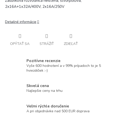
Zásuvková rozvodnica neistená, štvorpólová,
2x16A+1x32A/400V, 2x16A/250V
Detailné informácie
OPÝTAŤ SA
STRÁŽIŤ
ZDIEĽAŤ
Pozitívne recenzie
Vyše 600 hodnotení a v 99% prípadoch to je 5
hviezdičiek :-)
Skvelá cena
Najlepšie ceny na trhu
Veľmi rýchle doručenie
A pri objednávke nad 500 EUR doprava