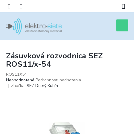
Prejsť
na
obsah
Nákupn
košík
Zásuvková rozvodnica SEZ
ROS11/x-54
ROS11X54
Priemerné
Neohodnotené
Podrobnosti hodnotenia
hodnotenie
Značka:
SEZ Dolný Kubín
produktu
je
0,0
z
5
hviezdičiek.