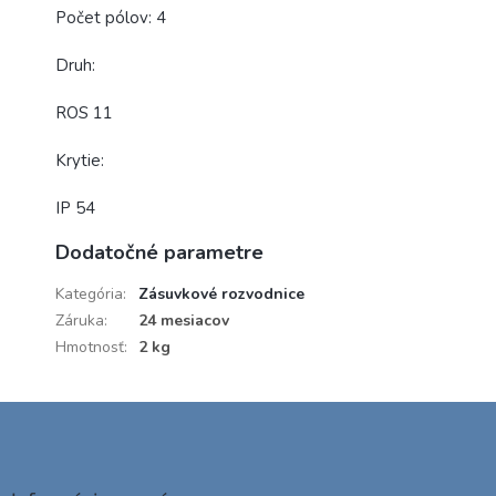
Počet pólov: 4
Druh:
ROS 11
Krytie:
IP 54
Dodatočné parametre
Kategória
:
Zásuvkové rozvodnice
Záruka
:
24 mesiacov
Hmotnosť
:
2 kg
Z
á
p
ä