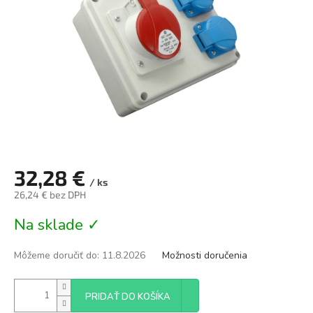
32,28 €
/ ks
26,24 € bez DPH
Jednotková
Na sklade ✓
cena:
Môžeme doručiť do:
11.8.2026
Možnosti doručenia
PRIDAŤ DO KOŠÍKA