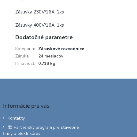
Zásuvky 230V/16A: 2ks
Zásuvky 400V/16A: 1ks
Dodatočné parametre
Kategória
:
Zásuvkové rozvodnice
Záruka
:
24 mesiacov
Hmotnosť
:
0.718 kg
Z
á
p
ä
Informácie pre vás
t
i
Kontakty
e
🏗️ Partnerský program pre stavebné
firmy a elektrikárov