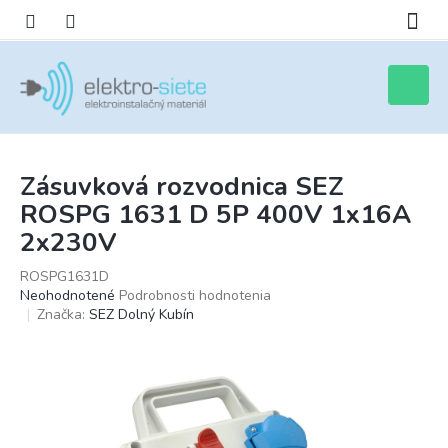
Prejsť
na
obsah
Nákupn
košík
Zásuvková rozvodnica SEZ
ROSPG 1631 D 5P 400V 1x16A
2x230V
ROSPG1631D
Priemerné
Neohodnotené
Podrobnosti hodnotenia
hodnotenie
Značka:
SEZ Dolný Kubín
produktu
je
0,0
z
5
hviezdičiek.