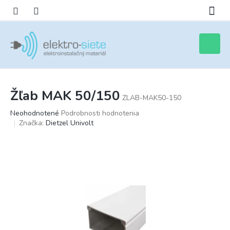
Prejsť
na
obsah
Nákupn
košík
Žľab MAK 50/150
ZLAB-MAK50-150
Priemerné
Neohodnotené
Podrobnosti hodnotenia
hodnotenie
Značka:
Dietzel Univolt
produktu
je
0,0
z
5
hviezdičiek.