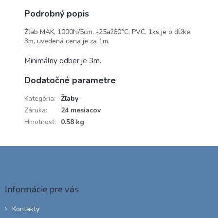
Podrobný popis
Žľab MAK, 1000N/5cm, -25až60°C, PVC. 1ks je o dĺžke
3m, uvedená cena je za 1m.
Minimálny odber je 3m.
Dodatočné parametre
Kategória
:
Žľaby
Záruka
:
24 mesiacov
Hmotnosť
:
0.58 kg
Z
á
p
ä
Informácie pre vás
t
i
Kontakty
e