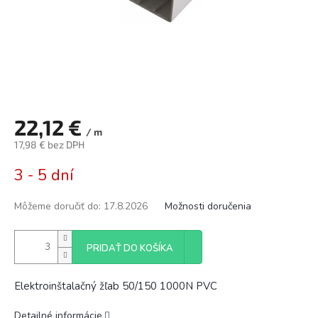
22,12 €
/ m
17,98 € bez DPH
Jednotková
3 - 5 dní
cena:
Môžeme doručiť do:
17.8.2026
Možnosti doručenia
PRIDAŤ DO KOŠÍKA
Elektroinštalačný žľab 50/150 1000N PVC
Detailné informácie