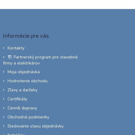
Z
á
p
ä
Informácie pre vás
t
i
Kontakty
e
🏗️ Partnerský program pre stavebné
firmy a elektrikárov
Moja objednávka
Hodnotenie obchodu
Zľavy a darčeky
Certifikáty
Cenník dopravy
Obchodné podmienky
Sledovanie stavu objednávky