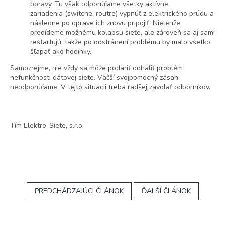
opravy. Tu však odporúčame všetky
aktívne
zariadenia
(switche, routre) vypnúť z elektrického prúdu a
následne po oprave ich znovu pripojiť. Nielenže
predídeme možnému kolapsu sieťe, ale zároveň sa aj sami
reštartujú, takže po odstránení problému by malo všetko
šľapať ako hodinky.
Samozrejme, nie vždy sa môže podariť odhaliť problém
nefunkčnosti dátovej siete. Väčší svojpomocný zásah
neodporúčame. V tejto situácii treba radšej zavolať odborníkov.
Tím Elektro-Siete, s.r.o.
PREDCHÁDZAJÚCI ČLÁNOK
ĎALŠÍ ČLÁNOK