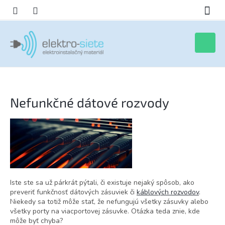
Prejsť
na
obsah
Nákupn
košík
Nefunkčné dátové rozvody
Iste ste sa už párkrát pýtali, či existuje nejaký spôsob, ako
preveriť funkčnosť dátových zásuviek či
káblových rozvodov
.
Niekedy sa totiž môže stať, že nefungujú všetky zásuvky alebo
všetky porty na viacportovej zásuvke. Otázka teda znie, kde
môže byť chyba?