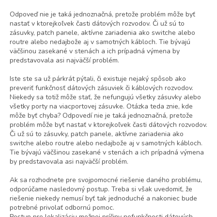
Odpoveď nie je taká jednoznačná, pretože problém môže byť
nastať v ktorejkoľvek časti dátových rozvodov. Či už sú to
zásuvky, patch panele, aktívne zariadenia ako switche alebo
routre alebo nedajbože aj v samotných kábloch. Tie bývajú
väčšinou zasekané v stenách a ich prípadná výmena by
predstavovala asi najväčší problém.
Iste ste sa už párkrát pýtali, či existuje nejaký spôsob ako
preveriť funkčnosť dátových zásuviek či káblových rozvodov.
Niekedy sa totiž môže stať, že nefungujú všetky zásuvky alebo
všetky porty na viacportovej zásuvke. Otázka teda znie, kde
môže byť chyba? Odpovedí nie je taká jednoznačná, pretože
problém môže byť nastať v ktorejkoľvek časti dátových rozvodov.
Či už sú to zásuvky, patch panele, aktívne zariadenia ako
switche alebo routre alebo nedajbože aj v samotných kábloch.
Tie bývajú väčšinou zasekané v stenách a ich prípadná výmena
by predstavovala asi najväčší problém.
Ak sa rozhodnete pre svojpomocné riešenie daného problému,
odporúčame nasledovný postup. Treba si však uvedomiť, že
riešenie niekedy nemusí byť tak jednoduché a nakoniec bude
potrebné privolať odbornú pomoc.
Postup pre lokalizáciu možnej príčiny nefunkčnosti dátových