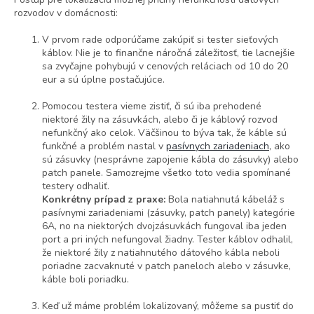
rozvodov v domácnosti:
V prvom rade odporúčame zakúpiť si tester
sieťových
káblov. Nie je to finančne náročná záležitosť, tie lacnejšie
sa zvyčajne pohybujú v cenových reláciach od 10 do 20
eur a sú úplne postačujúce.
Pomocou testera vieme zistiť, či sú iba prehodené
niektoré žily na zásuvkách, alebo či je káblový rozvod
nefunkčný ako celok. Väčšinou to býva tak, že káble sú
funkčné a problém nastal v
pasívnych zariadeniach
, ako
sú zásuvky (nesprávne zapojenie kábla do zásuvky) alebo
patch panele. Samozrejme všetko toto vedia spomínané
testery odhaliť.
Konkrétny prípad z praxe:
Bola natiahnutá kábeláž s
pasívnymi zariadeniami (zásuvky, patch panely) kategórie
6A, no na niektorých dvojzásuvkách fungoval iba jeden
port a pri iných nefungoval žiadny. Tester káblov odhalil,
že niektoré žily z natiahnutého dátového kábla neboli
poriadne zacvaknuté v patch paneloch alebo v zásuvke,
káble boli poriadku.
Keď už máme problém lokalizovaný, môžeme sa pustiť do